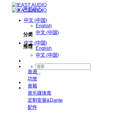
跳
产品中心
到
内
中文 (中国)
English
容
中文 (中国)
分类
中文 (中国)
推荐
English
中文 (中国)
搜
音源
索：
功放
音箱
音乐媒体库
定制安装&Dante
配件